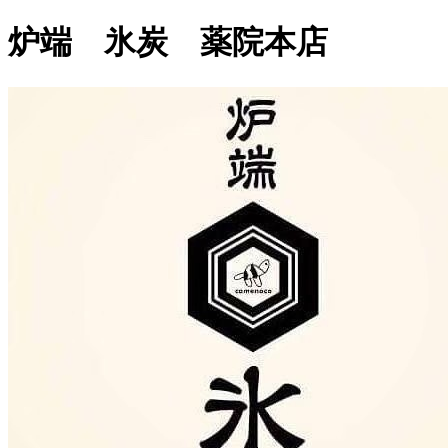
炉端 氷炭 薬院本店