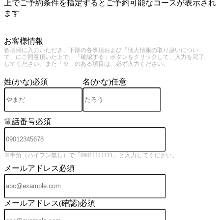
上でご予約条件を指定するとご予約可能なコースが表示され
ます
4
お客様情報
各項目に入力いただき、下部の各事項および「個人情報の取り扱いについ
て」にご同意頂いた上で、「確認する」ボタンをクリックして、入力を完了
してください。また「※」のある項目は、必ず入力ください。
姓(かな)
必須
名(かな)
任意
電話番号
必須
※半角（ハイフン無し）で「09011111111」と入力してください。
メールアドレス
必須
メールアドレス(確認)
必須