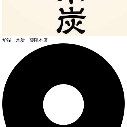
炉端 氷炭 薬院本店