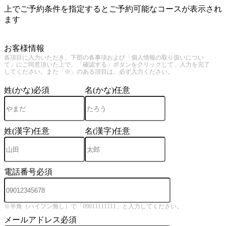
上でご予約条件を指定するとご予約可能なコースが表示され
ます
3
お客様情報
各項目に入力いただき、下部の各事項および「個人情報の取り扱いについ
て」にご同意頂いた上で、「確認する」ボタンをクリックして、入力を完了
してください。また「※」のある項目は、必ず入力ください。
姓(かな)
必須
名(かな)
任意
姓(漢字)
任意
名(漢字)
任意
電話番号
必須
※半角（ハイフン無し）で「09011111111」と入力してください。
メールアドレス
必須