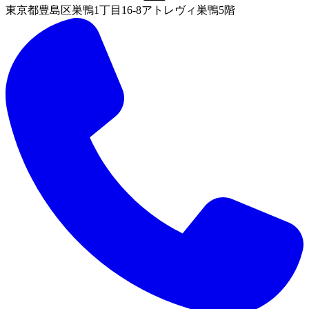
東京都豊島区巣鴨1丁目16-8アトレヴィ巣鴨5階