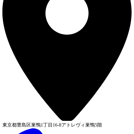
東京都豊島区巣鴨1丁目16-8アトレヴィ巣鴨5階