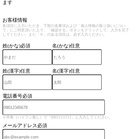
ます
3
お客様情報
各項目に入力いただき、下部の各事項および「個人情報の取り扱いについ
て」にご同意頂いた上で、「確認する」ボタンをクリックして、入力を完了
してください。また「※」のある項目は、必ず入力ください。
姓(かな)
必須
名(かな)
任意
姓(漢字)
任意
名(漢字)
任意
電話番号
必須
※半角（ハイフン無し）で「09011111111」と入力してください。
メールアドレス
必須