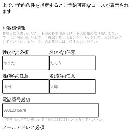
上でご予約条件を指定するとご予約可能なコースが表示され
ます
3
お客様情報
各項目に入力いただき、下部の各事項および「個人情報の取り扱いについ
て」にご同意頂いた上で、「確認する」ボタンをクリックして、入力を完了
してください。また「※」のある項目は、必ず入力ください。
姓(かな)
必須
名(かな)
任意
姓(漢字)
任意
名(漢字)
任意
電話番号
必須
※半角（ハイフン無し）で「09011111111」と入力してください。
メールアドレス
必須