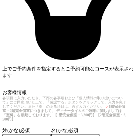
上でご予約条件を指定するとご予約可能なコースが表示され
ます
4
お客様情報
各項目に入力いただき、下部の各事項および「個人情報の取り扱いについ
て」にご同意頂いた上で、「確認する」ボタンをクリックして、入力を完了
○
してください。また「※」のある項目は、必ず入力ください。
1階完全個
室・2階完全個室につきまして、 ディナータイムのご利用に関しましては
「室料」を頂戴しております。【1階完全個室：3,300円】【2階完全個室：5,
500円】
姓(かな)
必須
名(かな)
必須