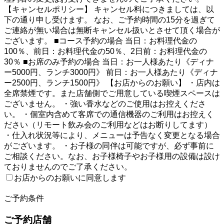
【キャンセルポリシー】 キャンセル料につきましては、以
下の通り申し受けます。 なお、ご予約時間の15分を過ぎて
ご連絡が無い場合は無断キャンセル扱いとさせて頂く場合が
ございます。 ■コース予約の場合 当日：お料理代金の
100％、前日：お料理代金の50％、2日前：お料理代金の
30％ ■お席のみ予約の場合 当日：お一人様あたり《ディナ
ー5000円、ランチ3000円》 前日：お一人様あたり《ディナ
ー2500円、ランチ1500円》 【お店からのお願い】 ・店内は
全席禁煙です。また店舗側でご用意している喫煙スペースは
ございません。 ・強い香水などのご使用はお控えくださ
い。 ・個室内含めて客席での通信機器のご利用はお控えく
ださい（リモート飲み会のご利用などはお断りしてます）
・仕入れ状況等により、メニューは予告なく変更となる場合
がございます。 ・お子様の同伴は可能ですが、必ず事前に
ご相談ください。なお、お子様椅子やお子様用の設備は設け
ておりませんのでご了承ください。
お店からのお願いに同意します
2
ご予約条件
ご予約店舗