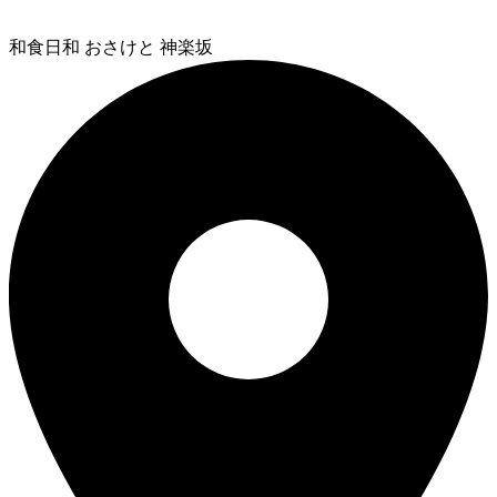
和食日和 おさけと 神楽坂