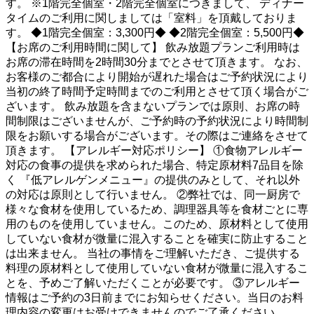
す。 ※1階完全個室・2階完全個室につきまして、 ディナー
タイムのご利用に関しましては「室料」を頂戴しておりま
す。 ◆1階完全個室：3,300円◆ ◆2階完全個室：5,500円◆
【お席のご利用時間に関して】 飲み放題プランご利用時は
お席の滞在時間を2時間30分までとさせて頂きます。 なお、
お客様のご都合により開始が遅れた場合はご予約状況により
当初の終了時間予定時間までのご利用とさせて頂く場合がご
ざいます。 飲み放題を含まないプランでは原則、お席の時
間制限はございませんが、ご予約時の予約状況により時間制
限をお願いする場合がございます。その際はご連絡をさせて
頂きます。 【アレルギー対応ポリシー】 ①食物アレルギー
対応の食事の提供を求められた場合、特定原材料7品目を除
く 『低アレルゲンメニュー』の提供のみとして、それ以外
の対応は原則として行いません。 ②弊社では、同一厨房で
様々な食材を使用しているため、調理器具等を食材ごとに専
用のものを使用していません。このため、原材料として使用
していない食材が微量に混入することを確実に防止すること
は出来ません。 当社の事情をご理解いただき、ご提供する
料理の原材料として使用していない食材が微量に混入するこ
とを、予めご了解いただくことが必要です。 ③アレルギー
情報はご予約の3日前までにお知らせください。当日のお料
理内容の変更はお受けできませんのでご了承ください。