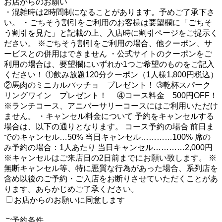
お店からのお願い
・混雑時は2時間制になることがあります。予めご了承下さ
い。 ・ごちそう割引をご利用のお客様は要望欄に「ごちそ
う割引を見た」と記載の上、入店時に割引ページをご提示く
ださい。 ※ごちそう割引をご利用の場合、他クーポン、サ
ービスとの併用はできません ・公式サイトのクーポンをご
利用の場合は、要望欄にいずれか1つご希望のものをご記入
ください！ ①飲み放題120分クーポン（1人様1,800円税込）
②馬肉のミニカルパッチョ プレゼント！ ➂乾杯スパーク
リングワイン プレゼント！ ④コース料金 500円OFF！
※ランチコース、アニバーサリーコースにはご利用いただけ
ません。 ・キャンセル料金について 予約をキャンセルする
場合は、以下の通りとなります。 コース予約の場合 前日ま
でのキャンセル…50% 当日キャンセル…………100% 席の
み予約の場合：1人あたり 当日キャンセル…………2,000円
※キャンセルはご来店日の2日前までにお願い致します。 ※
無断キャンセル等、特に悪質な行為があった場合、系列店を
含め以後のご予約・ご入店をお断りさせていただくことがあ
ります。あらかじめご了承ください。
お店からのお願いに同意します
2
ご予約条件