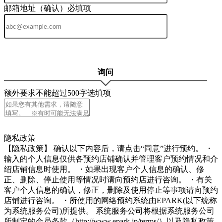
邮箱地址（确认）
必填项
询问
额外要求不能超过500字
选填项
4
隐私政策
【隐私政策】 确认以下内容后，请点击“同意”进行预约。 ・
输入的个人信息仅供各预约店铺确认并管理客户预约情况和介
绍店铺信息时使用。 ・如果出现客户个人信息的确认、修
正、删除、停止使用等情况时请向预约店进行咨询。 ・有关
客户个人信息的确认，修正，删除及使用停止等事项请向预约
店铺进行咨询。 ・所使用的网络预约系统由EPARK(以下统称
为系统服务公司)所提供。 系统服务公司将根据系统服务公司
所制定的会员条款（http://www.epark.jp/terms/）以及隐私政策