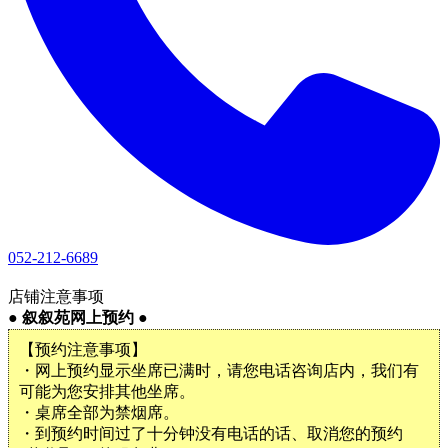
052-212-6689
1
店铺注意事项
● 叙叙苑网上预约 ●
【预约注意事项】
・网上预约显示坐席已满时，请您电话咨询店内，我们有
可能为您安排其他坐席。
・桌席全部为禁烟席。
・到预约时间过了十分钟没有电话的话、取消您的预约