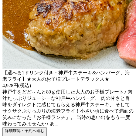
【選べる1ドリンク付き・神戸牛ステーキ&ハンバーグ、海
老フライ】★大人のお子様プレートデラックス★
4,928円(税込)
神戸牛をどど～んと80ｇ使用した大人のお子様プレート♪ 肉
汁たっぷりジューシーな神戸牛ハンバーグ、 肉の甘さと旨
味をダイレクトに感じてもらえる神戸牛ステーキ、 そして
サクサクぷりっぷりの海老フライ！小さい頃に食べて満面の
笑みになった「お子様ランチ」。 当時の思い出をもう一度
味わってみませんか♪ あ...
詳細確認・予約へ進む