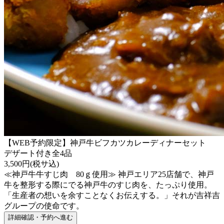
【WEB予約限定】神戸牛ビフカツカレーディナーセット
デザート付き全4品
3,500円(税サ込)
≪神戸牛牛すじ肉 80ｇ使用≫ 神戸エリア25店舗で、神戸
牛を整形する際にでる神戸牛のすじ肉を、たっぷり使用。
「生産者の想いを余すことなくお伝えする。」それが吉祥吉
グループの使命です。
詳細確認・予約へ進む