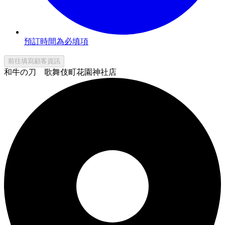
預訂時間為必填項
前往填寫顧客資訊
和牛の刀 歌舞伎町花園神社店