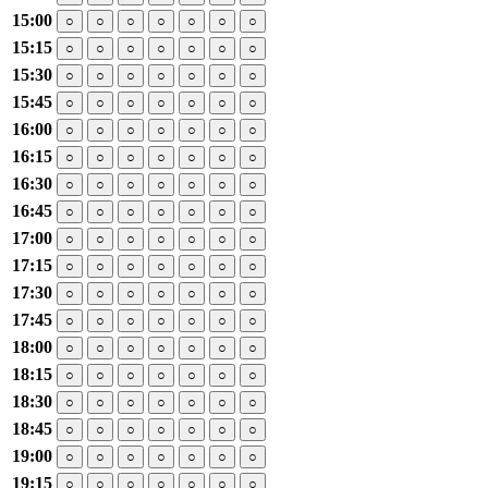
15:00
○
○
○
○
○
○
○
15:15
○
○
○
○
○
○
○
15:30
○
○
○
○
○
○
○
15:45
○
○
○
○
○
○
○
16:00
○
○
○
○
○
○
○
16:15
○
○
○
○
○
○
○
16:30
○
○
○
○
○
○
○
16:45
○
○
○
○
○
○
○
17:00
○
○
○
○
○
○
○
17:15
○
○
○
○
○
○
○
17:30
○
○
○
○
○
○
○
17:45
○
○
○
○
○
○
○
18:00
○
○
○
○
○
○
○
18:15
○
○
○
○
○
○
○
18:30
○
○
○
○
○
○
○
18:45
○
○
○
○
○
○
○
19:00
○
○
○
○
○
○
○
19:15
○
○
○
○
○
○
○