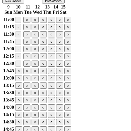
Lastweek
Nextweek
9
10
11
12
13
14
15
Sun
Mon
Tue
Wed
Thu
Fri
Sat
11:00
-
○
○
○
○
○
○
11:15
-
○
○
○
○
○
○
11:30
-
○
○
○
○
○
○
11:45
-
○
○
○
○
○
○
12:00
-
○
○
○
○
○
○
12:15
-
○
○
○
○
○
○
12:30
-
○
○
○
○
○
○
12:45
○
○
○
○
○
○
○
13:00
○
○
○
○
○
○
○
13:15
○
○
○
○
○
○
○
13:30
○
○
○
○
○
○
○
13:45
○
○
○
○
○
○
○
14:00
○
○
○
○
○
○
○
14:15
○
○
○
○
○
○
○
14:30
○
○
○
○
○
○
○
14:45
○
○
○
○
○
○
○