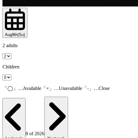
Aug9th(Su)
2 adults
Children
「◯」…Available「×」…Unavailable「-」…Close
8 of 2026