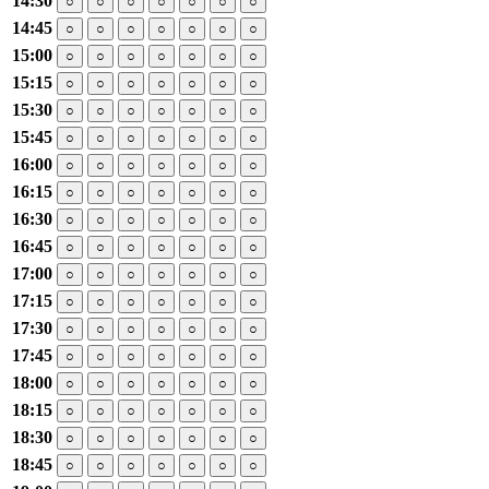
14:30
○
○
○
○
○
○
○
14:45
○
○
○
○
○
○
○
15:00
○
○
○
○
○
○
○
15:15
○
○
○
○
○
○
○
15:30
○
○
○
○
○
○
○
15:45
○
○
○
○
○
○
○
16:00
○
○
○
○
○
○
○
16:15
○
○
○
○
○
○
○
16:30
○
○
○
○
○
○
○
16:45
○
○
○
○
○
○
○
17:00
○
○
○
○
○
○
○
17:15
○
○
○
○
○
○
○
17:30
○
○
○
○
○
○
○
17:45
○
○
○
○
○
○
○
18:00
○
○
○
○
○
○
○
18:15
○
○
○
○
○
○
○
18:30
○
○
○
○
○
○
○
18:45
○
○
○
○
○
○
○