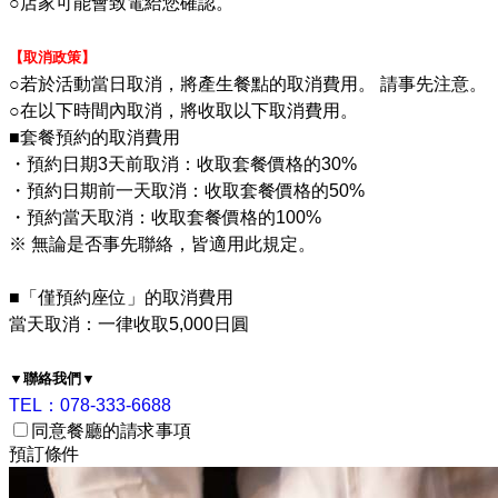
○店家可能會致電給您確認。
【取消政策】
○若於活動當日取消，將產生餐點的取消費用。 請事先注意。
○在以下時間內取消，將收取以下取消費用。
■套餐預約的取消費用
・預約日期3天前取消：收取套餐價格的30%
・預約日期前一天取消：收取套餐價格的50%
・預約當天取消：收取套餐價格的100%
※ 無論是否事先聯絡，皆適用此規定。
■「僅預約座位」的取消費用
當天取消：一律收取5,000日圓
▼聯絡我們▼
TEL：078-333-6688
同意餐廳的請求事項
預訂條件