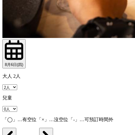
8月6日(四)
大人 2人
兒童
「◯」…有空位「×」…沒空位「-」…可預訂時間外