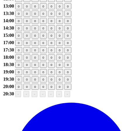
13:00
○
○
○
○
○
○
○
13:30
○
○
○
○
○
○
○
14:00
○
○
○
○
○
○
○
14:30
○
○
○
○
○
○
○
15:00
○
○
○
○
○
○
○
17:00
○
○
○
○
○
○
○
17:30
○
○
○
○
○
○
○
18:00
○
○
○
○
○
○
○
18:30
○
○
○
○
○
○
○
19:00
○
○
○
○
○
○
○
19:30
○
○
○
○
○
○
○
20:00
○
○
○
○
○
○
○
20:30
-
-
-
-
-
-
-