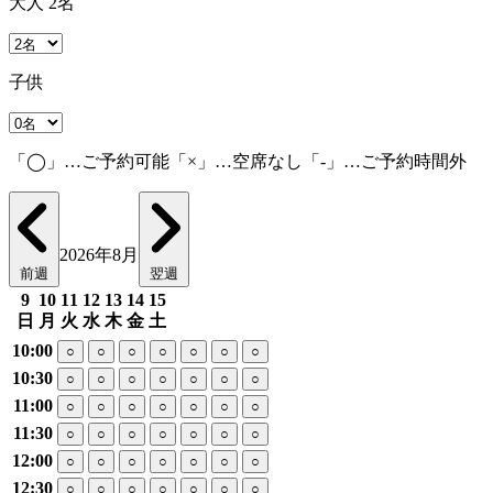
大人 2名
子供
「◯」…ご予約可能「×」…空席なし「-」…ご予約時間外
2026年8月
前週
翌週
9
10
11
12
13
14
15
日
月
火
水
木
金
土
10:00
○
○
○
○
○
○
○
10:30
○
○
○
○
○
○
○
11:00
○
○
○
○
○
○
○
11:30
○
○
○
○
○
○
○
12:00
○
○
○
○
○
○
○
12:30
○
○
○
○
○
○
○